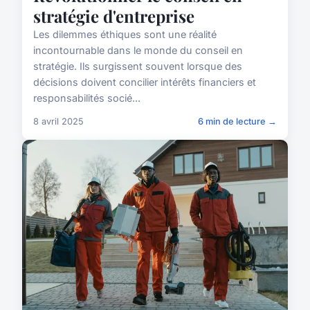
stratégie d'entreprise
Les dilemmes éthiques sont une réalité
incontournable dans le monde du conseil en
stratégie. Ils surgissent souvent lorsque des
décisions doivent concilier intérêts financiers et
responsabilités socié...
8 avril 2025
6 min de lecture →