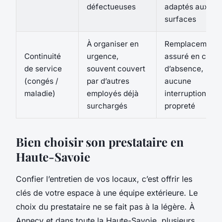
défectueuses
adaptés aux
surfaces
À organiser en
Remplacement
Continuité
urgence,
assuré en cas
de service
souvent couvert
d’absence,
(congés /
par d’autres
aucune
maladie)
employés déjà
interruption de
surchargés
propreté
Bien choisir son prestataire en
Haute-Savoie
Confier l’entretien de vos locaux, c’est offrir les
clés de votre espace à une équipe extérieure. Le
choix du prestataire ne se fait pas à la légère. À
Annecy et dans toute la Haute-Savoie, plusieurs