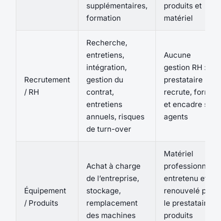
supplémentaires,
produits et
formation
matériel
Recherche,
entretiens,
Aucune
intégration,
gestion RH : le
Recrutement
gestion du
prestataire
/ RH
contrat,
recrute, forme
entretiens
et encadre ses
annuels, risques
agents
de turn-over
Matériel
Achat à charge
professionnel
de l’entreprise,
entretenu et
Équipement
stockage,
renouvelé par
/ Produits
remplacement
le prestataire,
des machines
produits