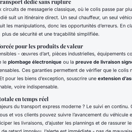
transport dédié sans rupture
 circuits de messagerie classique, où le colis passe par plu
édié suit un itinéraire direct. Un seul chauffeur, un seul véhi
duit les manipulations, donc les opportunités d’erreurs. En cl
 plus de sécurité et une traçabilité simplifiée.
forcée pour les produits de valeur
ensibles - œuvres d’art, pièces industrielles, équipements co
e le
plombage électronique
ou la
preuve de livraison sig
ensables. Ces garanties permettent de vérifier que le colis 
 Et pour les biens d’exception, souscrire une
extension d’a
nable, voire indispensable.
totale en temps réel
ajeurs du transport express moderne ? Le suivi en continu. 
vous et vos clients pouvez suivre l’avancement du véhicule 
ciper les livraisons, d’ajuster les plannings et de rassurer le
 de retard imprévu, l’alerte est immédiate - pas de mauvais