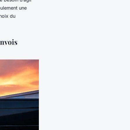
seulement une
choix du
envois