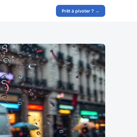
Prêt à pivoter ? →