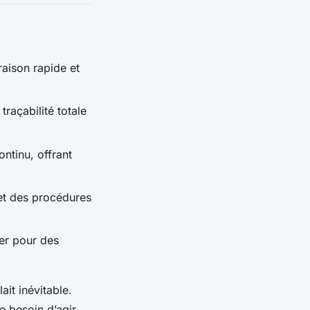
raison rapide et
raçabilité totale
ontinu, offrant
et des procédures
ter pour des
it inévitable.
e besoin d’agir