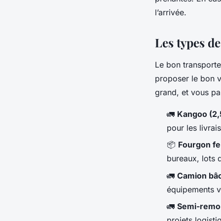
l’arrivée.
Les types d
Le bon transporteu
proposer le bon v
grand, et vous pa
🚛
Kangoo (2,
pour les livra
📦
Fourgon fe
bureaux, lots d
🚛
Camion bâc
équipements v
🚛
Semi-remor
projets logist