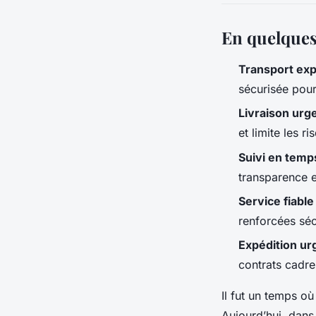
En quelque
Transport ex
sécurisée pour
Livraison urg
et limite les r
Suivi en temp
transparence e
Service fiable
renforcées séc
Expédition ur
contrats cadre
Il fut un temps o
Aujourd’hui, dans