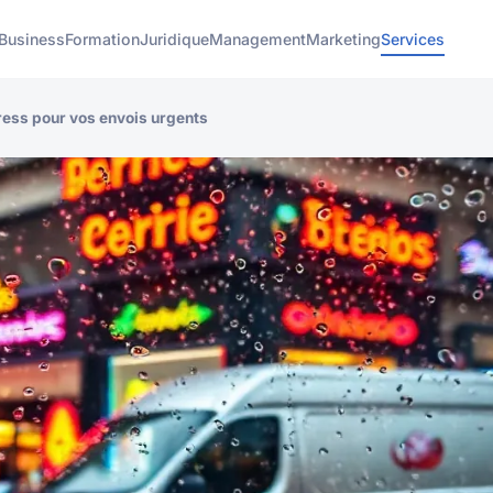
Business
Formation
Juridique
Management
Marketing
Services
ress pour vos envois urgents