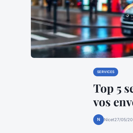
SERVICES
Top 5 s
vos env
N
Nicet
27/05/20