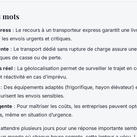
s mots
press
: Le recours à un transporteur express garantit une liv
 les envois urgents et critiques.
ente
: Le transport dédié sans rupture de charge assure une t
isques de casse ou de perte.
s réel
: La géolocalisation permet de surveiller le trajet en c
t réactivité en cas d’imprévu.
: Des équipements adaptés (frigorifique, hayon élévateur) 
urisent les envois sensibles.
gente
: Pour maîtriser les coûts, les entreprises peuvent op
s, même en situation d’urgence.
ù attendre plusieurs jours pour une réponse importante sembla
 un monde où chaque heure compte, cette lenteur a vécu. L