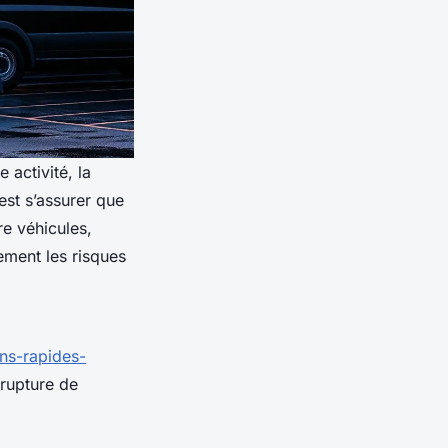
 activité, la
est s’assurer que
re véhicules,
ment les risques
ons-rapides-
 rupture de