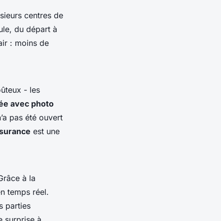
sieurs centres de
cule, du départ à
air : moins de
ûteux - les
née avec photo
n’a pas été ouvert
ssurance
est une
Grâce à la
en temps réel.
s parties
e surprise à