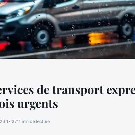
ervices de transport expr
ois urgents
26 17:37
11 min de lecture