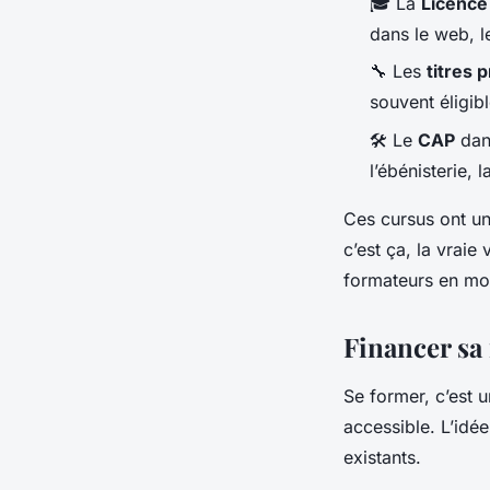
🎓 La
Licence
dans le web, l
🔧 Les
titres 
souvent éligib
🛠️ Le
CAP
dans
l’ébénisterie, l
Ces cursus ont un
c’est ça, la vraie 
formateurs en moi
Financer sa 
Se former, c’est u
accessible. L’idée
existants.