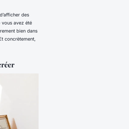
’afficher des
ue vous avez été
ièrement bien dans
 Et concrètement,
créer