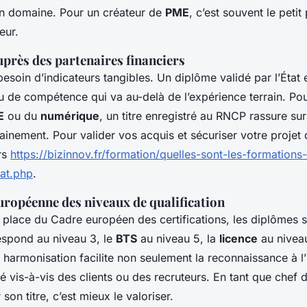
’un domaine. Pour un créateur de
PME
, c’est souvent le petit 
eur.
auprès des partenaires financiers
soin d’indicateurs tangibles. Un diplôme validé par l’État es
au de compétence qui va au-delà de l’expérience terrain. Pou
E
ou du
numérique
, un titre enregistré au RNCP rassure sur
sainement. Pour valider vos acquis et sécuriser votre projet 
ers
https://bizinnov.fr/formation/quelles-sont-les-formation
tat.php
.
uropéenne des niveaux de qualification
 place du Cadre européen des certifications, les diplômes 
spond au niveau 3, le
BTS
au niveau 5, la
licence
au niveau
 harmonisation facilite non seulement la reconnaissance à l’
té vis-à-vis des clients ou des recruteurs. En tant que chef d
son titre, c’est mieux le valoriser.