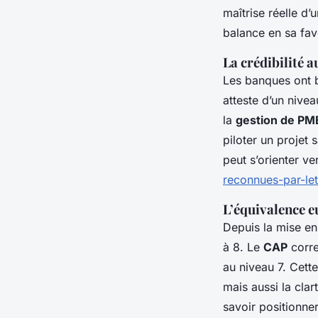
maîtrise réelle d
balance en sa fav
La crédibilité 
Les banques ont be
atteste d’un nive
la
gestion de PM
piloter un projet 
peut s’orienter v
reconnues-par-le
L’équivalence e
Depuis la mise en
à 8. Le
CAP
corre
au niveau 7. Cette
mais aussi la clar
savoir positionner 