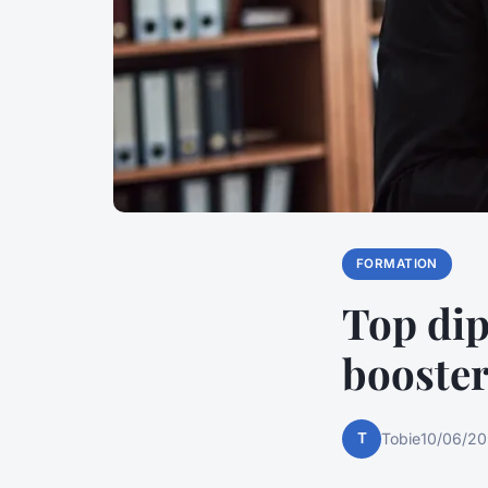
FORMATION
Top dip
booster
T
Tobie
10/06/20