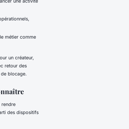
ancer une activité
opérationnels,
s de métier comme
our un créateur,
c retour des
u de blocage.
onnaître
e rendre
rti des dispositifs