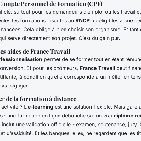
Compte Personnel de Formation (CPF)
il clé, surtout pour les demandeurs d’emploi ou les travaill
eules les formations inscrites au
RNCP
ou éligibles à une cer
inancées. Cela oblige à bien choisir son organisme. Et tant q
qui serve directement son projet. C’est du gain pur.
les aides de France Travail
fessionnalisation
permet de se former tout en étant rému
onversion. Et pour les chômeurs,
France Travail
peut finan
ifiante, à condition qu’elle corresponde à un métier en tens
pas négliger.
er de la formation à distance
activité ? L’
e-learning
est une solution flexible. Mais gare 
 : une formation en ligne débouche sur un vrai
diplôme r
 inclut une validation officielle - examen, soutenance, jury.
icat d’assiduité. Et les banques, elles, ne regardent que les ti