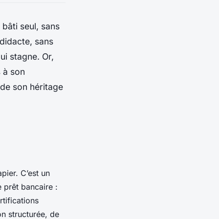
bâti seul, sans
odidacte, sans
qui stagne. Or,
s à son
n de son héritage
pier. C’est un
 prêt bancaire :
tifications
on structurée, de