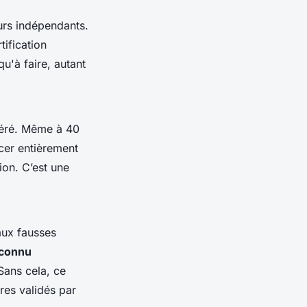
eurs indépendants.
tification
u'à faire, autant
néré. Même à 40
cer entièrement
ion. C’est une
aux fausses
econnu
 Sans cela, ce
tres validés par