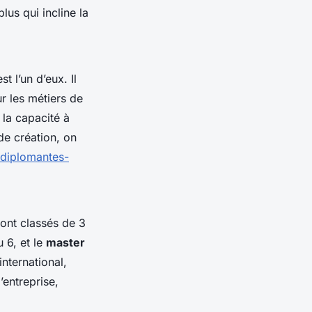
plus qui incline la
t l’un d’eux. Il
r les métiers de
 la capacité à
de création, on
s-diplomantes-
sont classés de 3
 6, et le
master
international,
’entreprise,