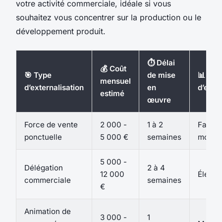
votre activité commerciale, idéale si vous
souhaitez vous concentrer sur la production ou le
développement produit.
⏱️ Délai
💰 Coût
🎯 Type
de mise
📊 Niv
mensuel
d’externalisation
en
d’eng
estimé
œuvre
Force de vente
2 000 -
1 à 2
Faible
ponctuelle
5 000 €
semaines
moyen
5 000 -
Délégation
2 à 4
12 000
Élevé
commerciale
semaines
€
Animation de
3 000 -
1