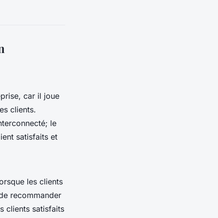
n
rise, car il joue
es clients.
terconnecté; le
ent satisfaits et
Lorsque les clients
et de recommander
clients satisfaits